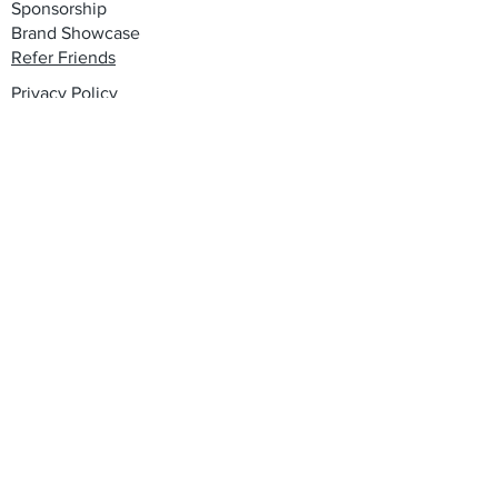
Sponsorship
Brand Showcase
Refer Friends
Privacy Policy
Cookie Policy
Terms & Conditions
Shipping, Returns & Exchanges
Join our mailing list
Email
*
Subscribe
I want to subscribe to your mailing 
list.